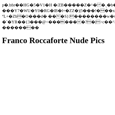
p�.bfҥ��HG�ִ5�V1�H �/ZB�����Z�^� �܉�b��[���=�X�l�9Jq<)M?yg�F fd7��Lj}��_�3�E��)�LbH!
���Y7�WU�Y0�RG�lB�l+�ZZ�)|5���!���x#�&y;��4��:� �  
˟L+�Zb�O���d� ���S}:��������w�
�`�YR��{3���@<�������?�|>c��^E
��������
Franco Roccaforte Nude Pics