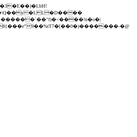
������`��"f)�<����!n�o�|
8{���e"9��%tT7�[��0�)�������-�@